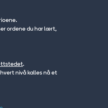
rioene.
er ordene du har lært,
ettstedet
.
hvert nivå kalles nå et
m