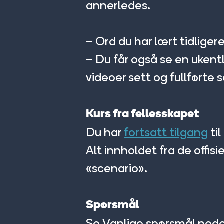
annerledes.
– Ord du har lært tidlige
– Du får også se en ukent
videoer sett og fullførte 
Kurs fra fellesskapet
Du har
fortsatt tilgang
til
Alt innholdet fra de offis
«scenario».
Spørsmål
Se Vanlige spørsmål neden