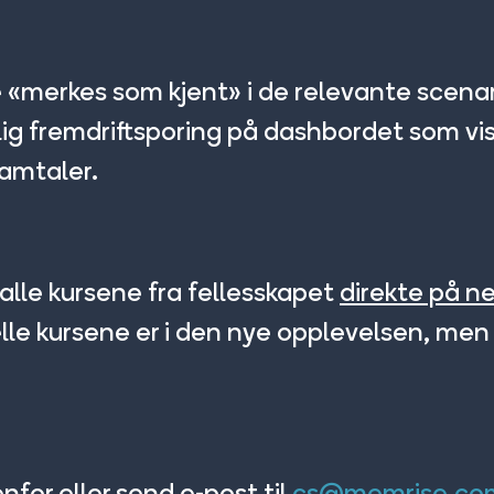
re «merkes som kjent» i de relevante scena
lig fremdriftsporing på dashbordet som vis
samtaler.
 alle kursene fra fellesskapet
direkte på n
ielle kursene er i den nye opplevelsen, men 
for eller send e-post til
cs@memrise.co