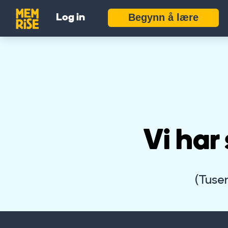
Begynn å lære
Log in
Vi har
(Tusen