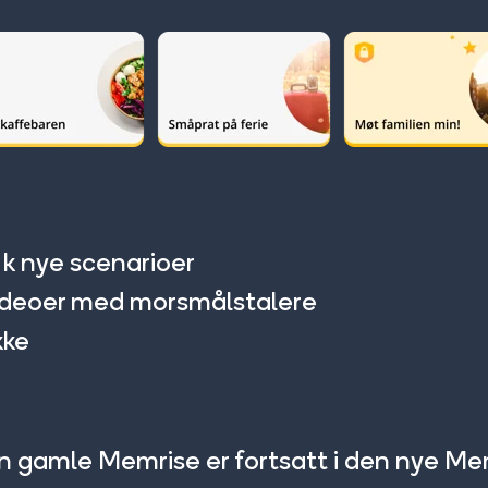
 k nye scenarioer
 videoer med morsmålstalere
kke
n gamle Memrise er fortsatt i den nye Mem