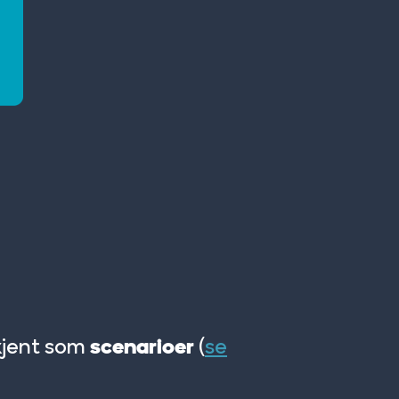
kjent som
(
se
scenarioer