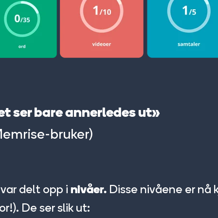
det ser bare annerledes ut»
Memrise-bruker)
var delt opp i
Disse nivåene er nå 
nivåer.
r!). De ser slik ut: