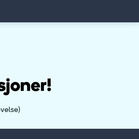
sjoner!
øvelse)