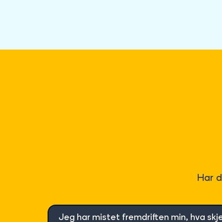
Har d
Jeg har mistet fremdriften min, hva sk