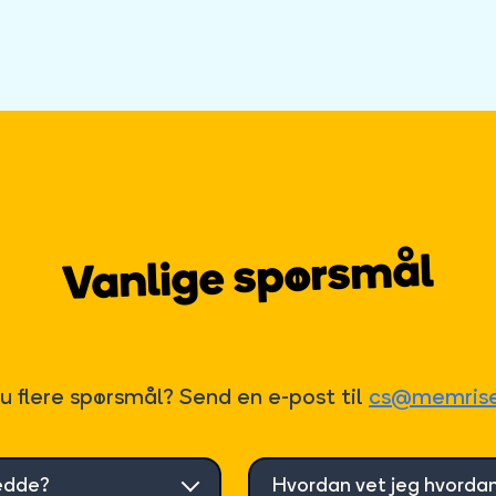
Vanlige spørsmål
u flere spørsmål? Send en e-post til
cs@memris
jedde?
Hvordan vet jeg hvordan 