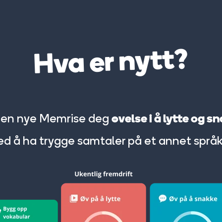
Hva er nytt?
gir den nye Memrise deg
øvelse i å lytte og s
med å ha trygge samtaler på et annet språk